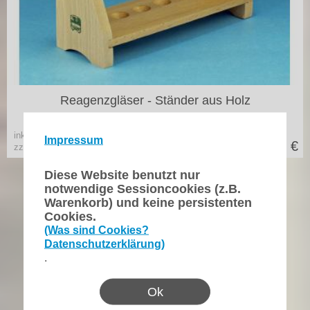
in vielen Varianten
Reagenzgläser - Ständer aus Holz
inkl. 19% MwSt.
Impressum
15,90
€
zzgl. Versand
Diese Website benutzt nur
notwendige Sessioncookies (z.B.
Warenkorb) und keine persistenten
Cookies.
(Was sind Cookies?
Datenschutzerklärung)
.
Ok